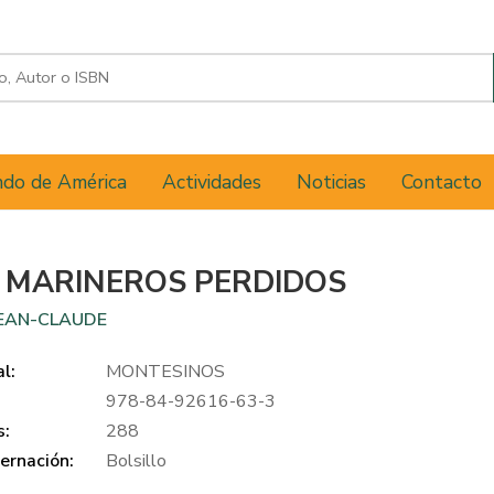
do de América
Actividades
Noticias
Contacto
 MARINEROS PERDIDOS
JEAN-CLAUDE
al:
MONTESINOS
978-84-92616-63-3
s:
288
ernación:
Bolsillo