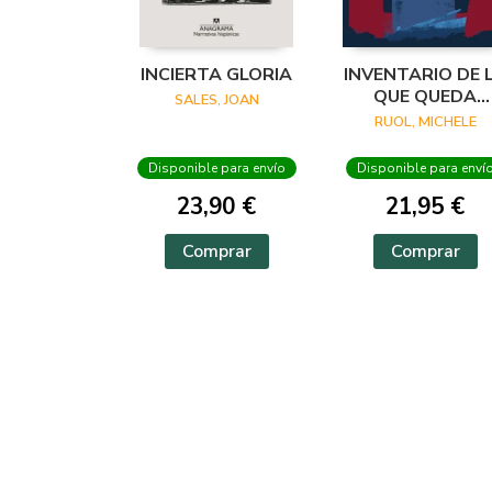
INCIERTA GLORIA
INVENTARIO DE 
QUE QUEDA
SALES, JOAN
CUANDO EL
RUOL, MICHELE
BOSQUE ARDE
Disponible para envío
Disponible para enví
23,90 €
21,95 €
Comprar
Comprar