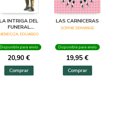
LA INTRIGA DEL
LAS CARNICERAS
FUNERAL
SOPHIE DEMANGE
INCONVENIENTE
MENDOZA, EDUARDO
Disponible para envío
Disponible para envío
20,90 €
19,95 €
Comprar
Comprar