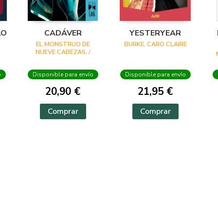
LO
CADÁVER
YESTERYEAR
EL MONSTRUO DE
BURKE, CARO CLAIRE
NUEVE CABEZAS, /
BARRIENTOS,
MAXIMILIANO /
o
Disponible para envío
Disponible para envío
GROSSMAN, LUCILA /
ANCIRA, LOLA / RIVERO,
20,90 €
21,95 €
GIOVANNA / BARRAGÁN,
LUIS CARLOS / REYES,
KAREN A
Comprar
Comprar