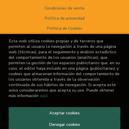
Condiciones de venta
Política de privacidad
Política de Cookies
Esta web utiliza cookies propias y de terceros que
permiten al usuario la navegación a través de una página
ATENCIÓN AL CLIENTE
web (técnicas), para el seguimiento y análisis estadístico
del comportamiento de los usuarios (analíticas), que
Quiénes somos
permiten la gestión de los espacios publicitarios que, en su
caso, el editor haya incluido en una página (publicitarias) y
Noticias
cookies que almacenan información del comportamiento de
los usuarios obtenida a través de la observación
¿No encuentras el libro que buscas?
continuada de sus hábitos de navegación. Si acepta este
aviso consideraremos que acepta su uso. Puede obtener
más información
aquí
.
Aceptar cookies
2026 ©
El Retiro de las Letras
. Todos los Derechos
Reservados |
Grupo Trevenque
Denegar cookies