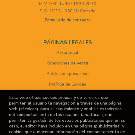
M-V: 9:30-14:30 / 16:30-20:30
S-D: 10:30-15:30 / L: Cerrado
Formulario de contacto
PÁGINAS LEGALES
Aviso legal
Condiciones de venta
Política de privacidad
Política de Cookies
Esta web utiliza cookies propias y de terceros que
permiten al usuario la navegación a través de una página
ATENCIÓN AL CLIENTE
web (técnicas), para el seguimiento y análisis estadístico
del comportamiento de los usuarios (analíticas), que
Quiénes somos
permiten la gestión de los espacios publicitarios que, en su
caso, el editor haya incluido en una página (publicitarias) y
Noticias
cookies que almacenan información del comportamiento de