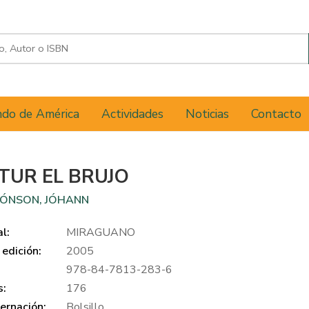
do de América
Actividades
Noticias
Contacto
TUR EL BRUJO
JÓNSON, JÓHANN
al:
MIRAGUANO
edición:
2005
978-84-7813-283-6
s:
176
ernación:
Bolsillo