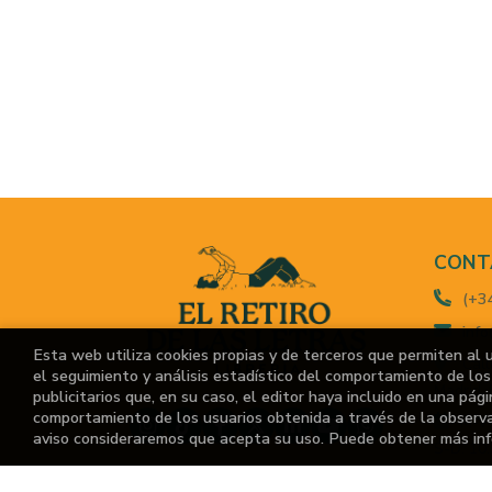
CONT
(+3
info
Esta web utiliza cookies propias y de terceros que permiten al 
Call
el seguimiento y análisis estadístico del comportamiento de los 
Madrid,
publicitarios que, en su caso, el editor haya incluido en una pág
comportamiento de los usuarios obtenida a través de la observ
M-V:
aviso consideraremos que acepta su uso. Puede obtener más in
S-D: 10:
For