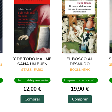
Y DE TODO MAL ME
EL BOSCO AL
S
SANA UN BUEN
DESNUDO
I
G
VERSO
STASSI, FABIO
BOOM, HENK
o
Disponible para envío
Disponible para envío
12,00 €
19,90 €
Comprar
Comprar