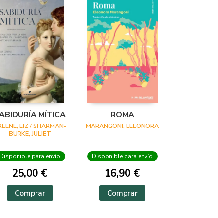
ABIDURÍA MÍTICA
ROMA
REENE, LIZ / SHARMAN-
MARANGONI, ELEONORA
BURKE, JULIET
Disponible para envío
Disponible para envío
25,00 €
16,90 €
Comprar
Comprar