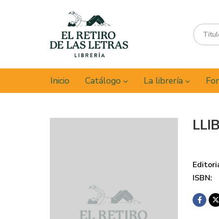
Inicio
Catálogo
La librería
Fon
LLI
Editori
ISBN: