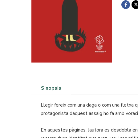
Sinopsis
Llegir fereix com una daga o com una fletxa que
protagonista daquest assaig ho fa amb voracit
En aquestes pàgines, lautora es desdobla en 