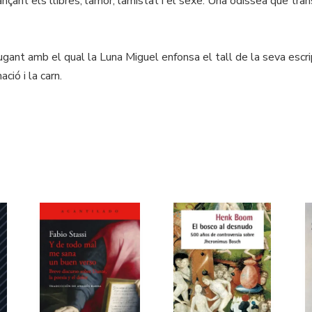
ançant els llibres, lamor, lamistat i el sexe. Una odissea que tra
jugant amb el qual la Luna Miguel enfonsa el tall de la seva escrip
ació i la carn.