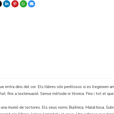
 entra dins del cor. Els llibres són perillosos si es llegeixen am
at, fins a lextenuació. Sense mètode ni tècnica. Fins i tot el qu
una munió de lectores. Els seus noms Bulímica, Malaltissa, Sub