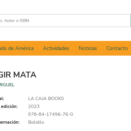
do de América
Actividades
Noticias
Contacto
GIR MATA
MIGUEL
al:
LA CAJA BOOKS
edición:
2023
978-84-17496-76-0
ernación:
Bolsillo