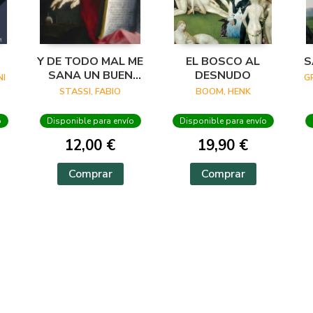
Y DE TODO MAL ME
EL BOSCO AL
S
SANA UN BUEN
DESNUDO
I
G
VERSO
STASSI, FABIO
BOOM, HENK
o
Disponible para envío
Disponible para envío
12,00 €
19,90 €
Comprar
Comprar