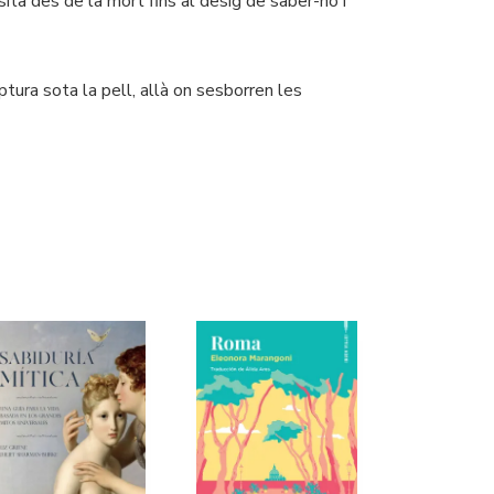
nsita des de la mort fins al desig de saber-ho i
tura sota la pell, allà on sesborren les