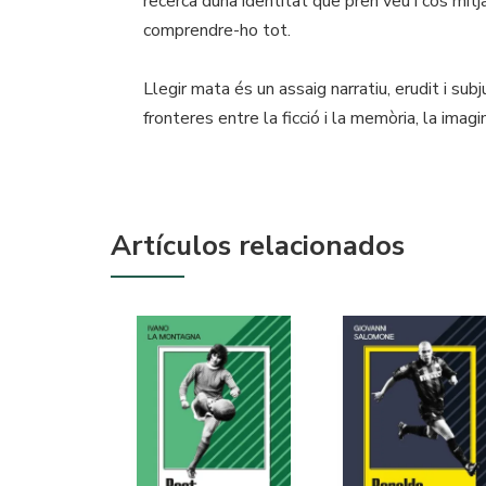
recerca duna identitat que pren veu i cos mitj
comprendre-ho tot.
Llegir mata és un assaig narratiu, erudit i sub
fronteres entre la ficció i la memòria, la imagin
Artículos relacionados