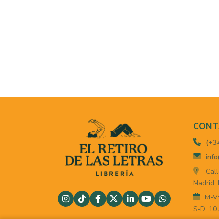
CONT
(+3
info
Call
Madrid,
M-V:
S-D: 10: