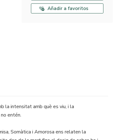
Añadir a favoritos
b la intensitat amb què es viu, i la
e no entén.
misa, Somàtica i Amorosa ens relaten la