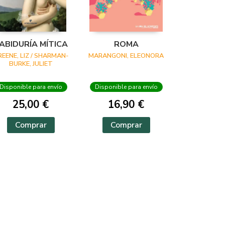
ABIDURÍA MÍTICA
ROMA
REENE, LIZ / SHARMAN-
MARANGONI, ELEONORA
BURKE, JULIET
Disponible para envío
Disponible para envío
25,00 €
16,90 €
Comprar
Comprar