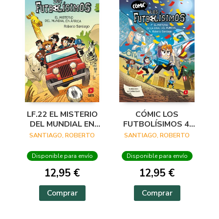
LF.22 EL MISTERIO
CÓMIC LOS
DEL MUNDIAL EN
FUTBOLÍSIMOS 4:
AFRICA
EL MISTERIO DE LA
SANTIAGO, ROBERTO
SANTIAGO, ROBERTO
FINAL DEL
MUNDIAL
Disponible para envío
Disponible para envío
12,95 €
12,95 €
Comprar
Comprar