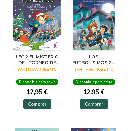
LFC.2 EL MISTERIO
LOS
DEL TORNEO DE
FUTBOLÍSIMOS 23:
NAVIDAD
EL MISTERIO DE LA
SANTIAGO, ROBERTO
SANTIAGO, ROBERTO
CASA ENCANTADA
Disponible para envío
Disponible para envío
12,95 €
12,95 €
Comprar
Comprar