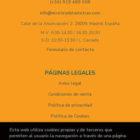
(+34) 919 489 008
info@elretirodelasletras.com
Calle de la Anunciación, 2,
28009,
Madrid,
España
M-V: 9:30-14:30 / 16:30-20:30
S-D: 10:30-15:30 / L: Cerrado
Formulario de contacto
PÁGINAS LEGALES
Aviso legal
Condiciones de venta
Política de privacidad
Política de Cookies
Esta web utiliza cookies propias y de terceros que
permiten al usuario la navegación a través de una página
ATENCIÓN AL CLIENTE