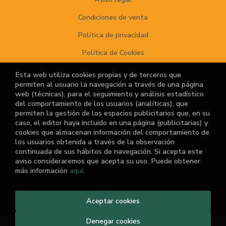
Condiciones de venta
Política de privacidad
Política de Cookies
Esta web utiliza cookies propias y de terceros que
permiten al usuario la navegación a través de una página
ATENCIÓN AL CLIENTE
web (técnicas), para el seguimiento y análisis estadístico
del comportamiento de los usuarios (analíticas), que
Quiénes somos
permiten la gestión de los espacios publicitarios que, en su
caso, el editor haya incluido en una página (publicitarias) y
Noticias
cookies que almacenan información del comportamiento de
los usuarios obtenida a través de la observación
¿No encuentras el libro que buscas?
continuada de sus hábitos de navegación. Si acepta este
aviso consideraremos que acepta su uso. Puede obtener
más información
aquí
.
2026 ©
El Retiro de las Letras
Aceptar cookies
. Todos los Derechos
Reservados |
Grupo Trevenque
Denegar cookies