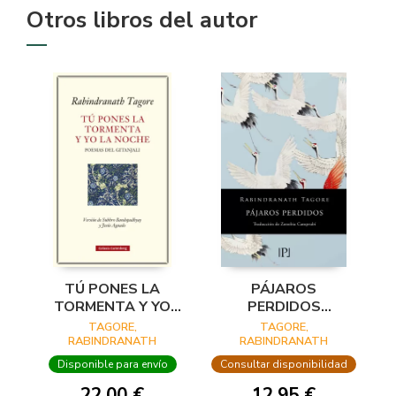
Otros libros del autor
TÚ PONES LA
PÁJAROS
TORMENTA Y YO
PERDIDOS
LA NOCHE
(SENTIMIENTOS)
TAGORE,
TAGORE,
RABINDRANATH
RABINDRANATH
Disponible para envío
Consultar disponibilidad
22,00 €
12,95 €