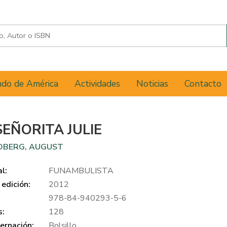
do de América
Actividades
Noticias
Contacto
SEÑORITA JULIE
DBERG, AUGUST
al:
FUNAMBULISTA
edición:
2012
978-84-940293-5-6
s:
128
ernación:
Bolsillo