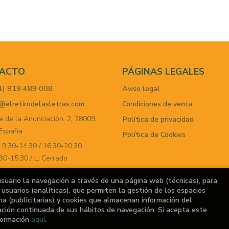
ACTO
PÁGINAS LEGALES
4) 919 489 008
Aviso legal
@elretirodelasletras.com
Condiciones de venta
e de la Anunciación, 2,
28009,
Política de privacidad
España
Política de Cookies
 9:30-14:30 / 16:30-20:30
30-15:30 / L: Cerrado
mulario de contacto
usuario la navegación a través de una página web (técnicas), para
usuarios (analíticas), que permiten la gestión de los espacios
ina (publicitarias) y cookies que almacenan información del
ación continuada de sus hábitos de navegación. Si acepta este
 Retiro de las Letras
. Todos los Derechos Reservados |
Grupo
formación
aquí
.