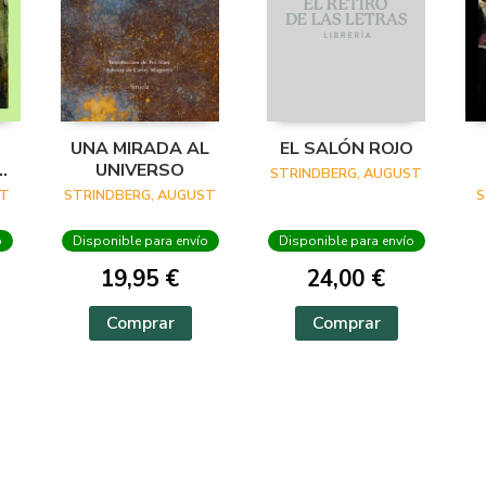
UNA MIRADA AL
EL SALÓN ROJO
UNIVERSO
STRINDBERG, AUGUST
ST
STRINDBERG, AUGUST
S
o
Disponible para envío
Disponible para envío
19,95 €
24,00 €
Comprar
Comprar