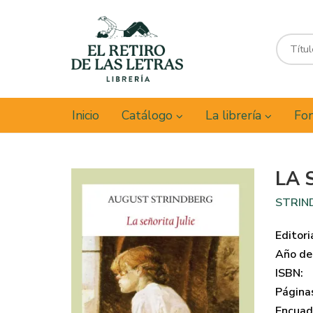
Inicio
Catálogo
La librería
Fon
LA 
STRIN
Editori
Año de 
ISBN:
Página
Encuad