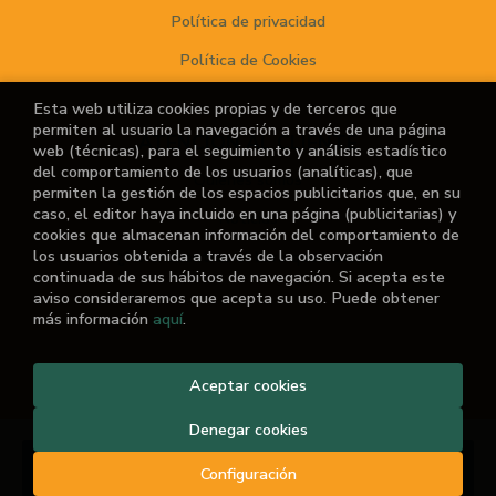
Política de privacidad
Política de Cookies
Esta web utiliza cookies propias y de terceros que
permiten al usuario la navegación a través de una página
ATENCIÓN AL CLIENTE
web (técnicas), para el seguimiento y análisis estadístico
del comportamiento de los usuarios (analíticas), que
Quiénes somos
permiten la gestión de los espacios publicitarios que, en su
caso, el editor haya incluido en una página (publicitarias) y
Noticias
cookies que almacenan información del comportamiento de
los usuarios obtenida a través de la observación
¿No encuentras el libro que buscas?
continuada de sus hábitos de navegación. Si acepta este
aviso consideraremos que acepta su uso. Puede obtener
más información
aquí
.
Aceptar cookies
2026 ©
El Retiro de las Letras
. Todos los Derechos
Reservados |
Grupo Trevenque
Denegar cookies
Añadir a mi cesta
Configuración