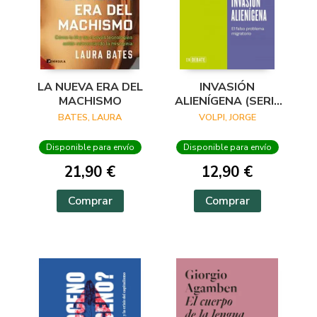
LA NUEVA ERA DEL
INVASIÓN
MACHISMO
ALIENÍGENA (SERIE
ENDEBATE)
BATES, LAURA
VOLPI, JORGE
Disponible para envío
Disponible para envío
21,90 €
12,90 €
Comprar
Comprar