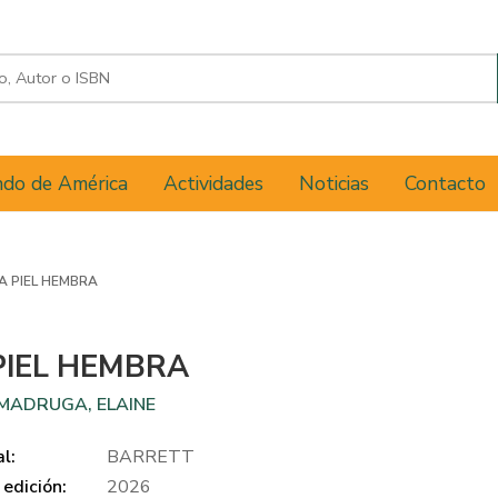
do de América
Actividades
Noticias
Contacto
A PIEL HEMBRA
PIEL HEMBRA
 MADRUGA, ELAINE
al:
BARRETT
edición:
2026