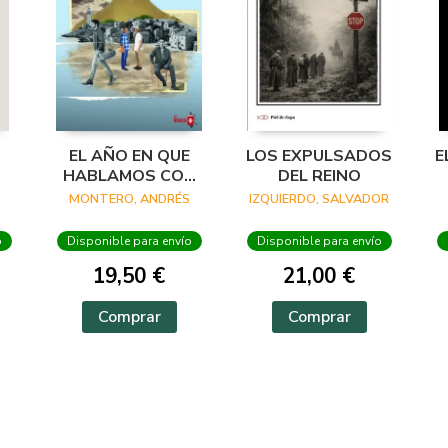
EL AÑO EN QUE
LOS EXPULSADOS
E
HABLAMOS CON
DEL REINO
EL MAR
MONTERO, ANDRÉS
IZQUIERDO, SALVADOR
o
Disponible para envío
Disponible para envío
19,50 €
21,00 €
Comprar
Comprar