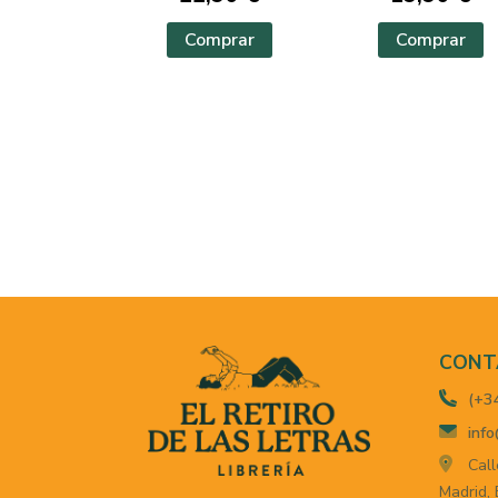
Comprar
Comprar
CONT
(+3
info
Call
Madrid,