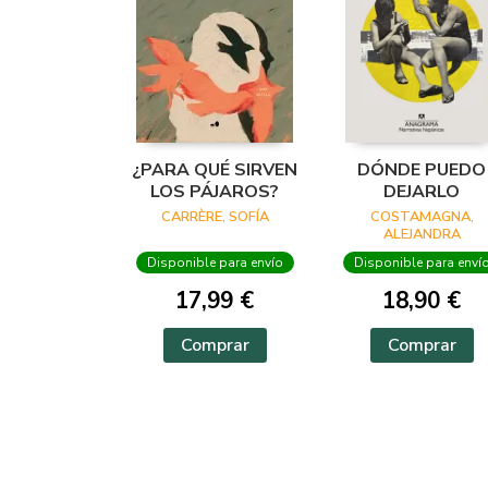
¿PARA QUÉ SIRVEN
DÓNDE PUEDO
LOS PÁJAROS?
DEJARLO
CARRÈRE, SOFÍA
COSTAMAGNA,
ALEJANDRA
Disponible para envío
Disponible para enví
17,99 €
18,90 €
Comprar
Comprar