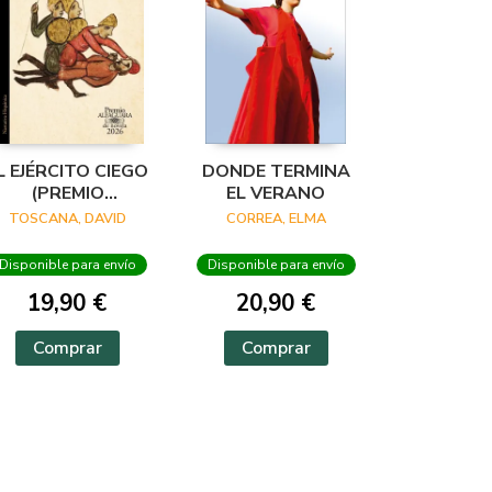
L EJÉRCITO CIEGO
DONDE TERMINA
(PREMIO
EL VERANO
ALFAGUARA DE
TOSCANA, DAVID
CORREA, ELMA
NOVELA 2026)
Disponible para envío
Disponible para envío
19,90 €
20,90 €
Comprar
Comprar