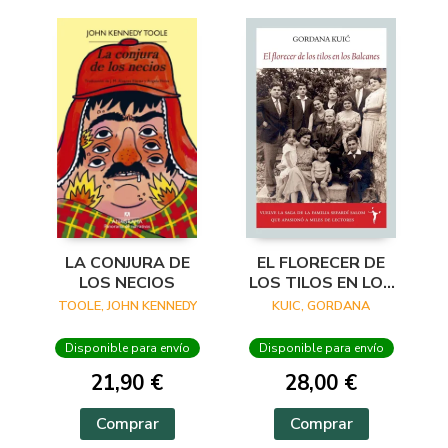
LA CONJURA DE
EL FLORECER DE
LOS NECIOS
LOS TILOS EN LOS
BALCANES
TOOLE, JOHN KENNEDY
KUIC, GORDANA
Disponible para envío
Disponible para envío
21,90 €
28,00 €
Comprar
Comprar