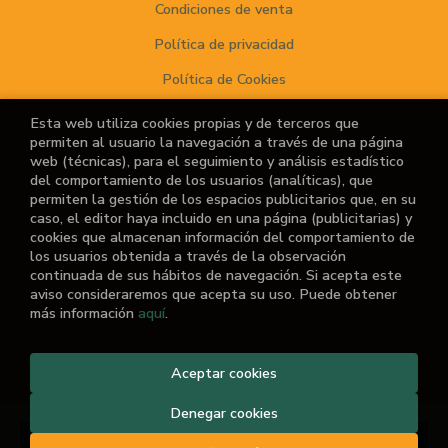
Condiciones de venta
Política de privacidad
Política de Cookies
Esta web utiliza cookies propias y de terceros que
permiten al usuario la navegación a través de una página
ATENCIÓN AL CLIENTE
web (técnicas), para el seguimiento y análisis estadístico
del comportamiento de los usuarios (analíticas), que
Quiénes somos
permiten la gestión de los espacios publicitarios que, en su
caso, el editor haya incluido en una página (publicitarias) y
Noticias
cookies que almacenan información del comportamiento de
los usuarios obtenida a través de la observación
¿No encuentras el libro que buscas?
continuada de sus hábitos de navegación. Si acepta este
aviso consideraremos que acepta su uso. Puede obtener
más información
aquí
.
Aceptar cookies
2026 ©
El Retiro de las Letras
. Todos los Derechos
Reservados |
Grupo Trevenque
Denegar cookies
Añadir a mi cesta