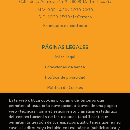
Calle de la Anunciación, 2,
28009,
Madrid,
España
M-V: 9:30-14:30 / 16:30-20:30
S-D: 10:30-15:30 / L: Cerrado
Formulario de contacto
PÁGINAS LEGALES
Aviso legal
Condiciones de venta
Política de privacidad
Política de Cookies
Esta web utiliza cookies propias y de terceros que
permiten al usuario la navegación a través de una página
ATENCIÓN AL CLIENTE
web (técnicas), para el seguimiento y análisis estadístico
del comportamiento de los usuarios (analíticas), que
Quiénes somos
permiten la gestión de los espacios publicitarios que, en su
caso, el editor haya incluido en una página (publicitarias) y
Noticias