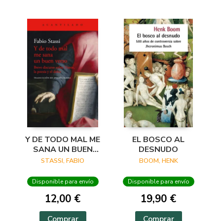
Y DE TODO MAL ME
EL BOSCO AL
SANA UN BUEN
DESNUDO
VERSO
STASSI, FABIO
BOOM, HENK
Disponible para envío
Disponible para envío
12,00 €
19,90 €
Comprar
Comprar