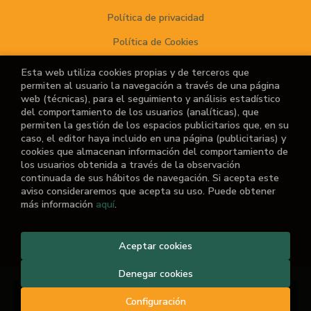
Política de privacidad
Política de Cookies
Esta web utiliza cookies propias y de terceros que
permiten al usuario la navegación a través de una página
ATENCIÓN AL CLIENTE
web (técnicas), para el seguimiento y análisis estadístico
del comportamiento de los usuarios (analíticas), que
Quiénes somos
permiten la gestión de los espacios publicitarios que, en su
caso, el editor haya incluido en una página (publicitarias) y
Noticias
cookies que almacenan información del comportamiento de
los usuarios obtenida a través de la observación
¿No encuentras el libro que buscas?
continuada de sus hábitos de navegación. Si acepta este
aviso consideraremos que acepta su uso. Puede obtener
más información
aquí
.
2026 ©
El Retiro de las Letras
Aceptar cookies
. Todos los Derechos
Reservados |
Grupo Trevenque
Denegar cookies
Añadir a mi cesta
Configuración