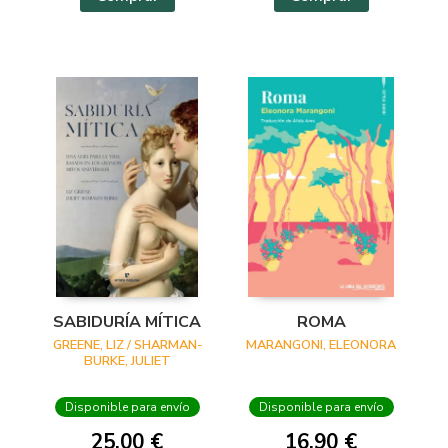
SABIDURÍA MÍTICA
ROMA
GREENE, LIZ / SHARMAN-
MARANGONI, ELEONORA
BURKE, JULIET
Disponible para envío
Disponible para envío
25,00 €
16,90 €