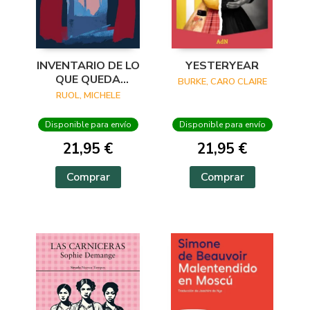
YESTERYEAR
INVENTARIO DE LO
QUE QUEDA
BURKE, CARO CLAIRE
CUANDO EL
RUOL, MICHELE
BOSQUE ARDE
Disponible para envío
Disponible para envío
21,95 €
21,95 €
Comprar
Comprar