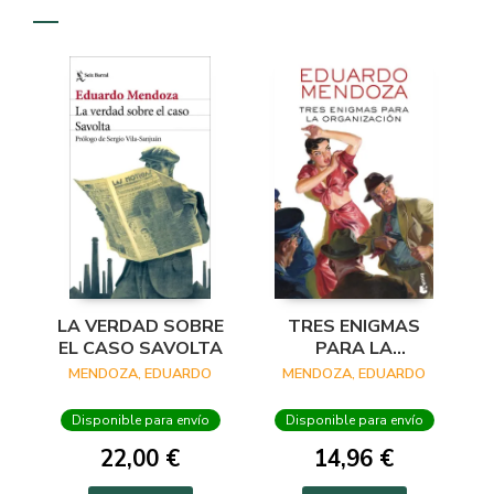
LA VERDAD SOBRE
TRES ENIGMAS
EL CASO SAVOLTA
PARA LA
ORGANIZACIÓN
MENDOZA, EDUARDO
MENDOZA, EDUARDO
Disponible para envío
Disponible para envío
22,00 €
14,96 €