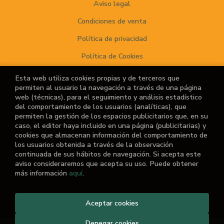
Aviso legal
Condiciones de venta
Política de privacidad
Política de Cookies
Esta web utiliza cookies propias y de terceros que
permiten al usuario la navegación a través de una página
ATENCIÓN AL CLIENTE
web (técnicas), para el seguimiento y análisis estadístico
del comportamiento de los usuarios (analíticas), que
Quiénes somos
permiten la gestión de los espacios publicitarios que, en su
caso, el editor haya incluido en una página (publicitarias) y
Noticias
cookies que almacenan información del comportamiento de
los usuarios obtenida a través de la observación
¿No encuentras el libro que buscas?
continuada de sus hábitos de navegación. Si acepta este
aviso consideraremos que acepta su uso. Puede obtener
más información
aquí
.
Aceptar cookies
2026 ©
El Retiro de las Letras
. Todos los Derechos
Reservados |
Grupo Trevenque
Denegar cookies