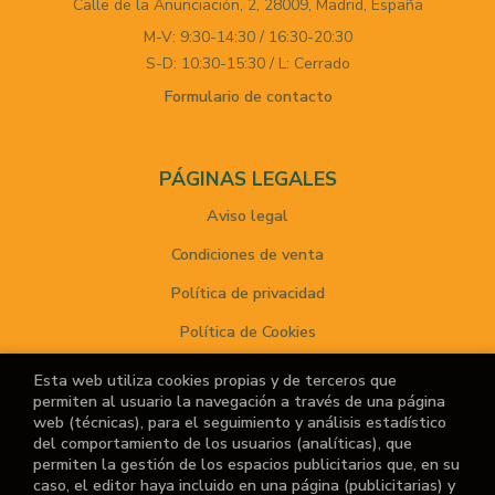
Calle de la Anunciación, 2,
28009,
Madrid,
España
M-V: 9:30-14:30 / 16:30-20:30
S-D: 10:30-15:30 / L: Cerrado
Formulario de contacto
PÁGINAS LEGALES
Aviso legal
Condiciones de venta
Política de privacidad
Política de Cookies
Esta web utiliza cookies propias y de terceros que
permiten al usuario la navegación a través de una página
ATENCIÓN AL CLIENTE
web (técnicas), para el seguimiento y análisis estadístico
del comportamiento de los usuarios (analíticas), que
Quiénes somos
permiten la gestión de los espacios publicitarios que, en su
caso, el editor haya incluido en una página (publicitarias) y
Noticias