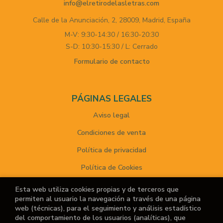
info@elretirodelasletras.com
Calle de la Anunciación, 2,
28009,
Madrid,
España
M-V: 9:30-14:30 / 16:30-20:30
S-D: 10:30-15:30 / L: Cerrado
Formulario de contacto
PÁGINAS LEGALES
Aviso legal
Condiciones de venta
Política de privacidad
Política de Cookies
Esta web utiliza cookies propias y de terceros que
permiten al usuario la navegación a través de una página
ATENCIÓN AL CLIENTE
web (técnicas), para el seguimiento y análisis estadístico
del comportamiento de los usuarios (analíticas), que
Quiénes somos