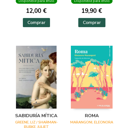
Disponible para envío
Disponible para envío
12,00 €
19,90 €
Comprar
Comprar
SABIDURÍA MÍTICA
ROMA
GREENE, LIZ / SHARMAN-
MARANGONI, ELEONORA
BURKE, JULIET