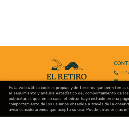
CONT
(+3
info
Esta web utiliza cookies propias y de terceros que permiten al 
Call
el seguimiento y análisis estadístico del comportamiento de los 
Madrid,
publicitarios que, en su caso, el editor haya incluido en una pág
comportamiento de los usuarios obtenida a través de la observ
M-V:
aviso consideraremos que acepta su uso. Puede obtener más in
S-D: 10:
For