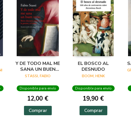
Y DE TODO MAL ME
EL BOSCO AL
S
SANA UN BUEN
DESNUDO
I
G
VERSO
STASSI, FABIO
BOOM, HENK
o
Disponible para envío
Disponible para envío
12,00 €
19,90 €
Comprar
Comprar