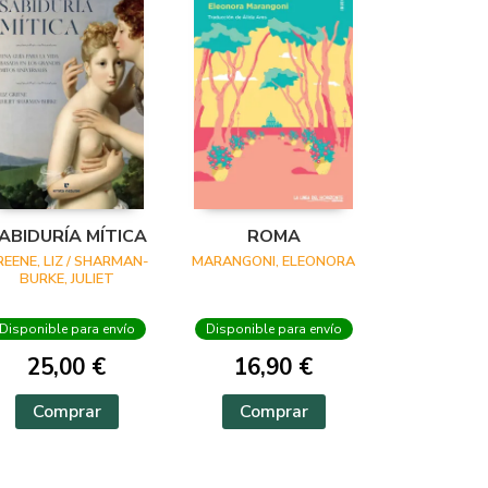
ABIDURÍA MÍTICA
ROMA
REENE, LIZ / SHARMAN-
MARANGONI, ELEONORA
BURKE, JULIET
Disponible para envío
Disponible para envío
25,00 €
16,90 €
Comprar
Comprar