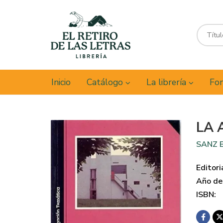
Inicio
Catálogo
La librería
Fon
LA 
SANZ B
Editori
Año de 
ISBN: