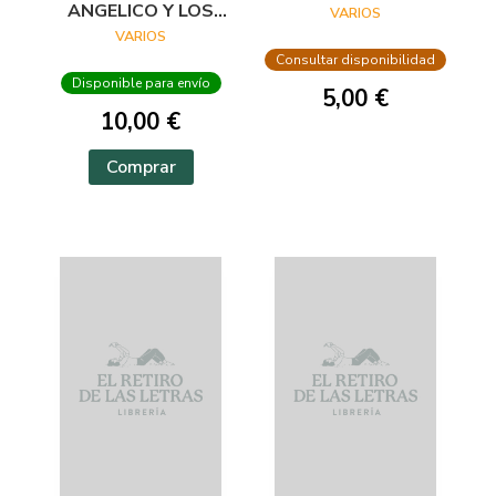
ANGELICO Y LOS
VARIOS
INICIOS DEL
VARIOS
RENACIMIENTO EN
Consultar disponibilidad
FLORENCIA
Disponible para envío
5,00 €
10,00 €
Comprar