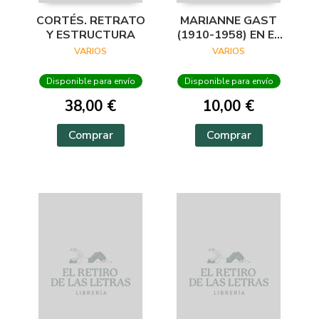
CORTÉS. RETRATO
MARIANNE GAST
Y ESTRUCTURA
(1910-1958) EN EL
ARCHIVO
VARIOS
VARIOS
LAFUENTE
Disponible para envío
Disponible para envío
38,00 €
10,00 €
Comprar
Comprar