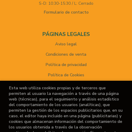
S-D: 10:30-15:30 / L: Cerrado
Formulario de contacto
PÁGINAS LEGALES
Aviso legal
Condiciones de venta
Política de privacidad
Política de Cookies
Esta web utiliza cookies propias y de terceros que
permiten al usuario la navegación a través de una página
ATENCIÓN AL CLIENTE
web (técnicas), para el seguimiento y análisis estadístico
del comportamiento de los usuarios (analíticas), que
Quiénes somos
permiten la gestión de los espacios publicitarios que, en su
caso, el editor haya incluido en una página (publicitarias) y
Noticias
cookies que almacenan información del comportamiento de
los usuarios obtenida a través de la observación
¿No encuentras el libro que buscas?