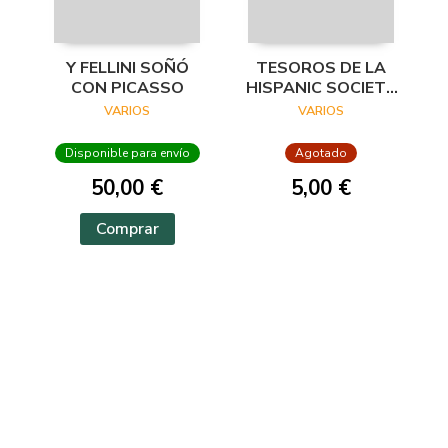
Y FELLINI SOÑÓ
TESOROS DE LA
CON PICASSO
HISPANIC SOCIETY
OF AMERICA.
VARIOS
VARIOS
VISIONES DEL
MUNDO HISPÁNICO
Disponible para envío
Agotado
50,00 €
5,00 €
Comprar