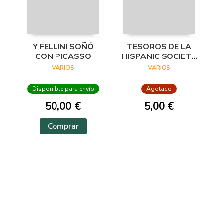
Y FELLINI SOÑÓ
TESOROS DE LA
CON PICASSO
HISPANIC SOCIETY
OF AMERICA.
VARIOS
VARIOS
VISIONES DEL
MUNDO HISPÁNICO
Disponible para envío
Agotado
50,00 €
5,00 €
Comprar