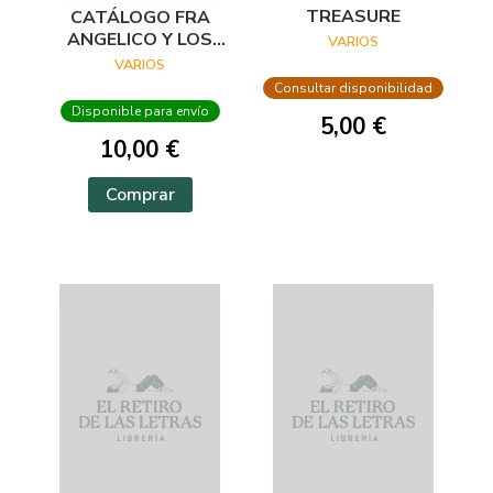
TREASURE
CATÁLOGO FRA
ANGELICO Y LOS
VARIOS
INICIOS DEL
VARIOS
RENACIMIENTO EN
Consultar disponibilidad
FLORENCIA
Disponible para envío
5,00 €
10,00 €
Comprar