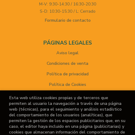
M-V: 9:30-14:30 / 16:30-20:30
S-D: 10:30-15:30 / L: Cerrado
Formulario de contacto
PÁGINAS LEGALES
Aviso legal
Condiciones de venta
Política de privacidad
Política de Cookies
Esta web utiliza cookies propias y de terceros que
permiten al usuario la navegación a través de una página
ATENCIÓN AL CLIENTE
web (técnicas), para el seguimiento y análisis estadístico
del comportamiento de los usuarios (analíticas), que
Quiénes somos
permiten la gestión de los espacios publicitarios que, en su
caso, el editor haya incluido en una página (publicitarias) y
Noticias
cookies que almacenan información del comportamiento de