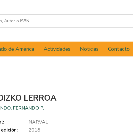
do de América
Actividades
Noticias
Contacto
DIZKO LERROA
NDO, FERNANDO P.
al:
NARVAL
edición:
2018