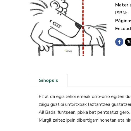
Materi
ISBN:
Página
Encuad
Sinopsis
Ez al da egia lehoi emeak orro-orro egiten due
zaigu guztioi untxitxoak laztantzea gustatze
Ai! Bada, funtsean, pixka bat pentsatuz gero,
Murgil zaitez ipuin dibertigarri honetan eta ni