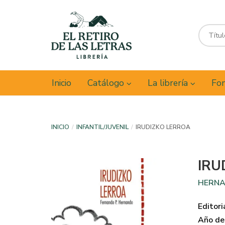
Inicio
Catálogo
La librería
Fon
INICIO
INFANTIL/JUVENIL
IRUDIZKO LERROA
IRU
HERNA
Editori
Año de 