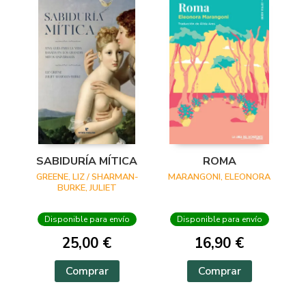
SABIDURÍA MÍTICA
ROMA
GREENE, LIZ / SHARMAN-
MARANGONI, ELEONORA
BURKE, JULIET
Disponible para envío
Disponible para envío
25,00 €
16,90 €
Comprar
Comprar