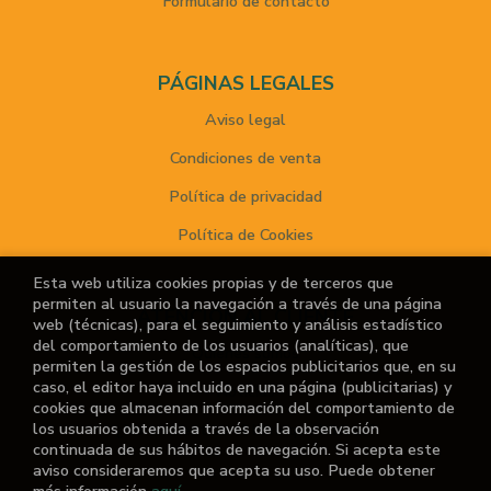
Formulario de contacto
PÁGINAS LEGALES
Aviso legal
Condiciones de venta
Política de privacidad
Política de Cookies
Esta web utiliza cookies propias y de terceros que
permiten al usuario la navegación a través de una página
ATENCIÓN AL CLIENTE
web (técnicas), para el seguimiento y análisis estadístico
del comportamiento de los usuarios (analíticas), que
Quiénes somos
permiten la gestión de los espacios publicitarios que, en su
caso, el editor haya incluido en una página (publicitarias) y
Noticias
cookies que almacenan información del comportamiento de
los usuarios obtenida a través de la observación
¿No encuentras el libro que buscas?
continuada de sus hábitos de navegación. Si acepta este
aviso consideraremos que acepta su uso. Puede obtener