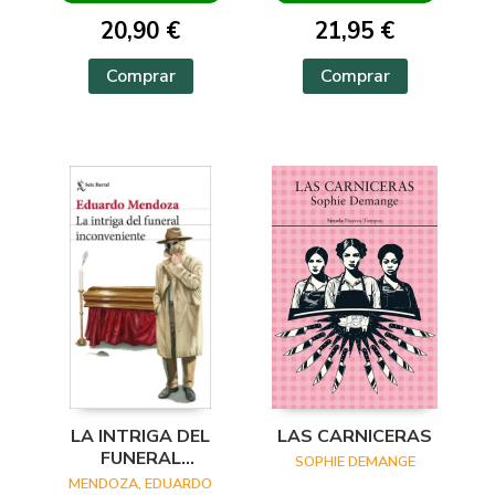
GIOVANNA / BARRAGÁN,
20,90 €
21,95 €
LUIS CARLOS / REYES,
KAREN A
Comprar
Comprar
LA INTRIGA DEL
LAS CARNICERAS
FUNERAL
SOPHIE DEMANGE
INCONVENIENTE
MENDOZA, EDUARDO