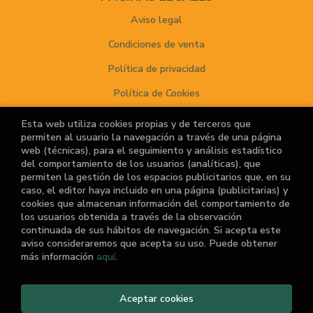
Aviso legal
Condiciones de venta
Política de privacidad
Política de Cookies
Esta web utiliza cookies propias y de terceros que
permiten al usuario la navegación a través de una página
ATENCIÓN AL CLIENTE
web (técnicas), para el seguimiento y análisis estadístico
del comportamiento de los usuarios (analíticas), que
Quiénes somos
permiten la gestión de los espacios publicitarios que, en su
caso, el editor haya incluido en una página (publicitarias) y
Noticias
cookies que almacenan información del comportamiento de
los usuarios obtenida a través de la observación
¿No encuentras el libro que buscas?
continuada de sus hábitos de navegación. Si acepta este
aviso consideraremos que acepta su uso. Puede obtener
más información
aquí
.
Aceptar cookies
2026 ©
El Retiro de las Letras
. Todos los Derechos