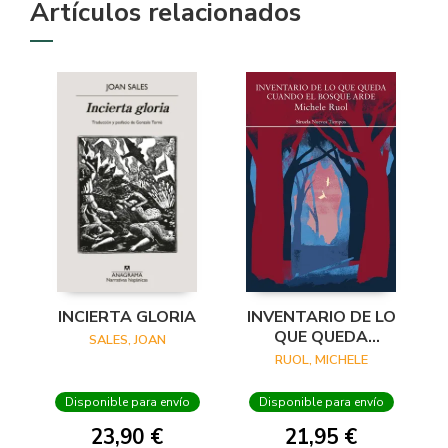
Artículos relacionados
INCIERTA GLORIA
INVENTARIO DE LO
QUE QUEDA
SALES, JOAN
CUANDO EL
RUOL, MICHELE
BOSQUE ARDE
Disponible para envío
Disponible para envío
23,90 €
21,95 €