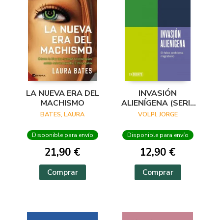
LA NUEVA ERA DEL
INVASIÓN
MACHISMO
ALIENÍGENA (SERIE
ENDEBATE)
BATES, LAURA
VOLPI, JORGE
Disponible para envío
Disponible para envío
21,90 €
12,90 €
Comprar
Comprar