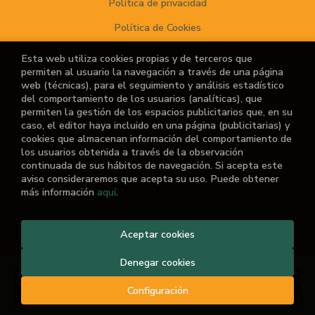
Política de privacidad
Política de Cookies
Esta web utiliza cookies propias y de terceros que
permiten al usuario la navegación a través de una página
ATENCIÓN AL CLIENTE
web (técnicas), para el seguimiento y análisis estadístico
del comportamiento de los usuarios (analíticas), que
Quiénes somos
permiten la gestión de los espacios publicitarios que, en su
caso, el editor haya incluido en una página (publicitarias) y
Noticias
cookies que almacenan información del comportamiento de
los usuarios obtenida a través de la observación
¿No encuentras el libro que buscas?
continuada de sus hábitos de navegación. Si acepta este
aviso consideraremos que acepta su uso. Puede obtener
más información
aquí
.
2026 ©
El Retiro de las Letras
Aceptar cookies
. Todos los Derechos
Reservados |
Grupo Trevenque
Denegar cookies
Añadir a mi cesta
Configuración