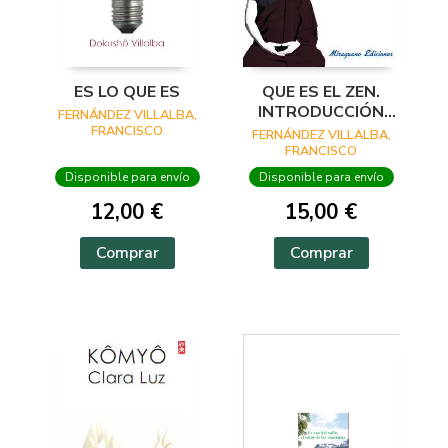
ES LO QUE ES
QUE ES EL ZEN.
INTRODUCCIÓN
FERNÁNDEZ VILLALBA,
PRÁCTICA A LA
FRANCISCO
FERNÁNDEZ VILLALBA,
MEDITACIÓN ZEN
FRANCISCO
Disponible para envío
Disponible para envío
12,00 €
15,00 €
Comprar
Comprar