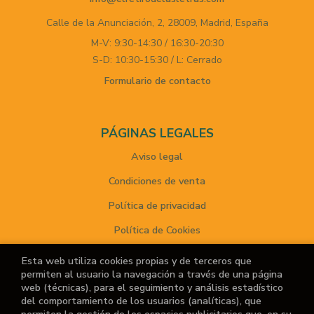
Calle de la Anunciación, 2,
28009,
Madrid,
España
M-V: 9:30-14:30 / 16:30-20:30
S-D: 10:30-15:30 / L: Cerrado
Formulario de contacto
PÁGINAS LEGALES
Aviso legal
Condiciones de venta
Política de privacidad
Política de Cookies
Esta web utiliza cookies propias y de terceros que
permiten al usuario la navegación a través de una página
ATENCIÓN AL CLIENTE
web (técnicas), para el seguimiento y análisis estadístico
del comportamiento de los usuarios (analíticas), que
Quiénes somos