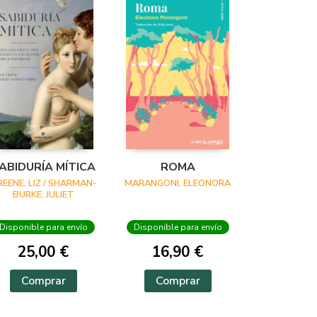
ABIDURÍA MÍTICA
ROMA
REENE, LIZ / SHARMAN-
MARANGONI, ELEONORA
BURKE, JULIET
Disponible para envío
Disponible para envío
25,00 €
16,90 €
Comprar
Comprar