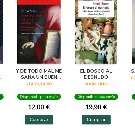
Y DE TODO MAL ME
EL BOSCO AL
S
SANA UN BUEN
DESNUDO
I
G
VERSO
STASSI, FABIO
BOOM, HENK
o
Disponible para envío
Disponible para envío
12,00 €
19,90 €
Comprar
Comprar