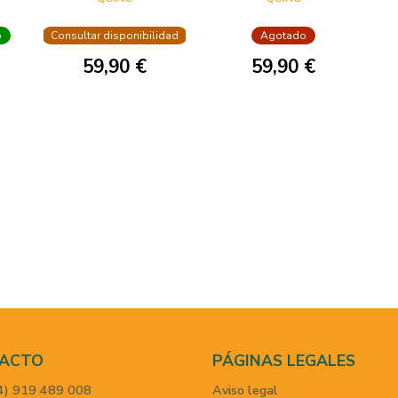
CAJA DE LATA
AMARILLA)
(EDICIÓN ¡FELIZ
o
Consultar disponibilidad
Agotado
ANIVERSARIO, MAF
59,90 €
59,90 €
ACTO
PÁGINAS LEGALES
4) 919 489 008
Aviso legal