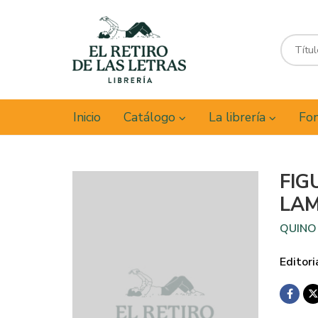
Inicio
Catálogo
La librería
Fon
FIG
LAM
QUINO
Editori