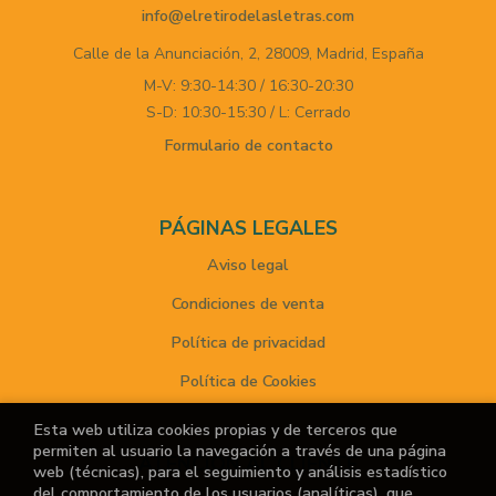
info@elretirodelasletras.com
Calle de la Anunciación, 2,
28009,
Madrid,
España
M-V: 9:30-14:30 / 16:30-20:30
S-D: 10:30-15:30 / L: Cerrado
Formulario de contacto
PÁGINAS LEGALES
Aviso legal
Condiciones de venta
Política de privacidad
Política de Cookies
Esta web utiliza cookies propias y de terceros que
permiten al usuario la navegación a través de una página
ATENCIÓN AL CLIENTE
web (técnicas), para el seguimiento y análisis estadístico
del comportamiento de los usuarios (analíticas), que