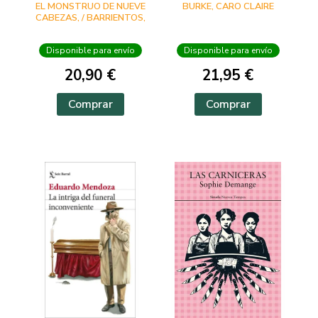
EL MONSTRUO DE NUEVE
BURKE, CARO CLAIRE
CABEZAS, / BARRIENTOS,
MAXIMILIANO /
GROSSMAN, LUCILA /
Disponible para envío
Disponible para envío
ANCIRA, LOLA / RIVERO,
GIOVANNA / BARRAGÁN,
20,90 €
21,95 €
LUIS CARLOS / REYES,
KAREN A
Comprar
Comprar