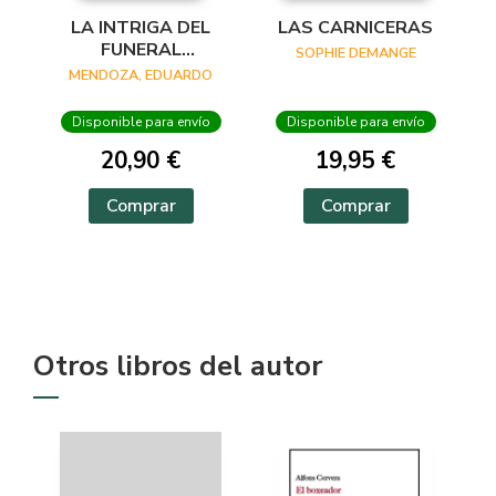
LA INTRIGA DEL
LAS CARNICERAS
FUNERAL
SOPHIE DEMANGE
INCONVENIENTE
MENDOZA, EDUARDO
Disponible para envío
Disponible para envío
20,90 €
19,95 €
Comprar
Comprar
Otros libros del autor