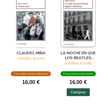
CLAUDIO, MIRA
LA NOCHE EN QUE
LOS BEATLES
CERVERA, ALFONS
LLEGARON A
CERVERA, ALFONS
BARCELONA
Consultar disponibilidad
Disponible para envío
16,00 €
16,00 €
Comprar