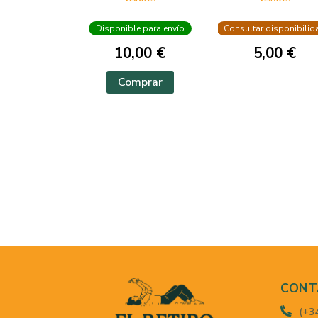
RENACIMIENTO EN
FLORENCIA
Disponible para envío
Consultar disponibilid
10,00 €
5,00 €
Comprar
CONT
(+3