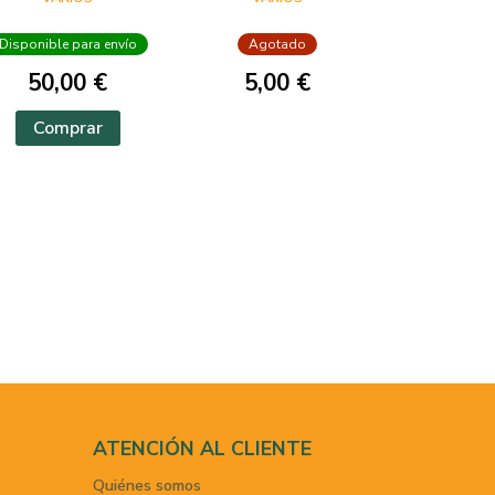
VISIONES DEL
MUNDO
Disponible para envío
Agotado
HISPÁNICO
50,00 €
5,00 €
Comprar
ATENCIÓN AL CLIENTE
Quiénes somos