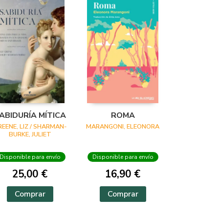
ABIDURÍA MÍTICA
ROMA
REENE, LIZ / SHARMAN-
MARANGONI, ELEONORA
BURKE, JULIET
Disponible para envío
Disponible para envío
25,00 €
16,90 €
Comprar
Comprar