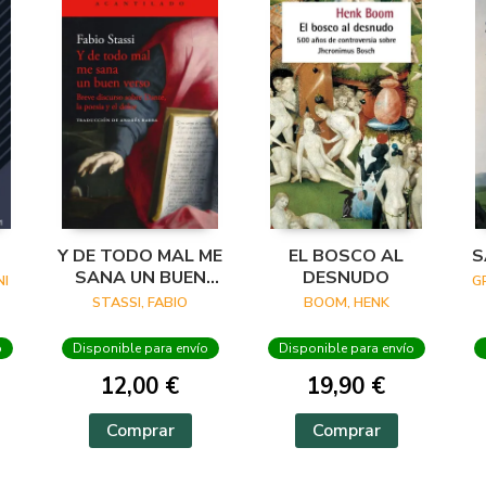
Y DE TODO MAL ME
EL BOSCO AL
S
SANA UN BUEN
DESNUDO
I
G
VERSO
STASSI, FABIO
BOOM, HENK
o
Disponible para envío
Disponible para envío
12,00 €
19,90 €
Comprar
Comprar