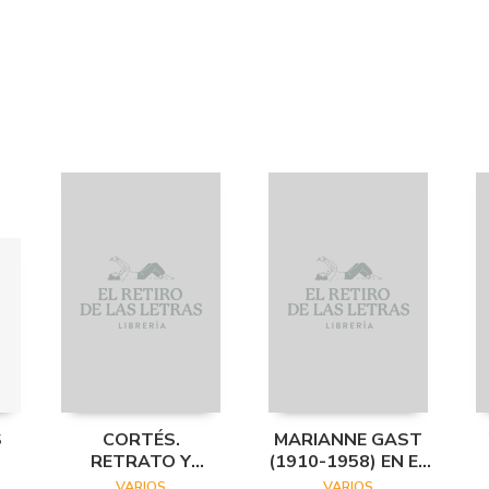
S
CORTÉS.
MARIANNE GAST
RETRATO Y
(1910-1958) EN EL
ESTRUCTURA
ARCHIVO
VARIOS
VARIOS