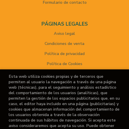
Formulario de contacto
PÁGINAS LEGALES
Aviso legal
Condiciones de venta
Política de privacidad
Política de Cookies
Esta web utiliza cookies propias y de terceros que
permiten al usuario la navegación a través de una página
ATENCIÓN AL CLIENTE
web (técnicas), para el seguimiento y análisis estadístico
del comportamiento de los usuarios (analíticas), que
Quiénes somos
permiten la gestión de los espacios publicitarios que, en su
caso, el editor haya incluido en una página (publicitarias) y
Noticias
cookies que almacenan información del comportamiento de
los usuarios obtenida a través de la observación
¿No encuentras el libro que buscas?
continuada de sus hábitos de navegación. Si acepta este
aviso consideraremos que acepta su uso. Puede obtener