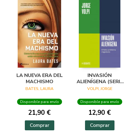
LA NUEVA ERA DEL
INVASIÓN
MACHISMO
ALIENÍGENA (SERIE
ENDEBATE)
BATES, LAURA
VOLPI, JORGE
Disponible para envío
Disponible para envío
21,90 €
12,90 €
Comprar
Comprar