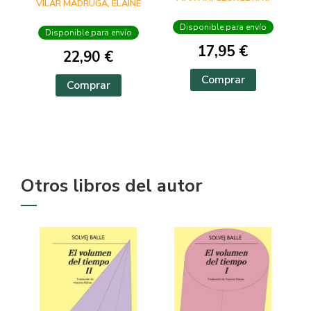
VILAR MADRUGA, ELAINE
CANTOS
TINTADOS)
Disponible para envío
Disponible para envío
(CANCIÓN DE HIEL
17,95 €
22,90 €
Comprar
Comprar
Otros libros del autor