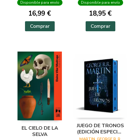
Disponible para envío
Disponible para envío
16,99 €
18,95 €
Comprar
Comprar
JUEGO DE TRONOS
EL CIELO DE LA
(EDICIÓN ESPECIAL
SELVA
LIMITADA CON
MARTIN, GEORGE R. R.