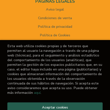
PÁGINAS LEGALES
Aviso legal
Condiciones de venta
Política de privacidad
Política de Cookies
Esta web utiliza cookies propias y de terceros que
permiten al usuario la navegación a través de una página
ATENCIÓN AL CLIENTE
web (técnicas), para el seguimiento y análisis estadístico
del comportamiento de los usuarios (analíticas), que
Quiénes somos
permiten la gestión de los espacios publicitarios que, en su
caso, el editor haya incluido en una página (publicitarias) y
Noticias
cookies que almacenan información del comportamiento de
los usuarios obtenida a través de la observación
¿No encuentras el libro que buscas?
continuada de sus hábitos de navegación. Si acepta este
aviso consideraremos que acepta su uso. Puede obtener
más información
aquí
.
Aceptar cookies
2026 ©
El Retiro de las Letras
. Todos los Derechos