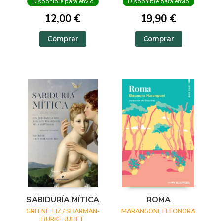
Disponible para envío
Disponible para envío
12,00 €
19,90 €
Comprar
Comprar
SABIDURÍA MÍTICA
ROMA
GREENE, LIZ / SHARMAN-
MARANGONI, ELEONORA
BURKE, JULIET