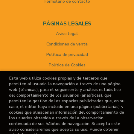
Formulario de contacto
PÁGINAS LEGALES
Aviso legal
Condiciones de venta
Política de privacidad
Política de Cookies
Esta web utiliza cookies propias y de terceros que
permiten al usuario la navegación a través de una página
ATENCIÓN AL CLIENTE
web (técnicas), para el seguimiento y análisis estadístico
del comportamiento de los usuarios (analíticas), que
Quiénes somos
permiten la gestión de los espacios publicitarios que, en su
caso, el editor haya incluido en una página (publicitarias) y
Noticias
cookies que almacenan información del comportamiento de
los usuarios obtenida a través de la observación
¿No encuentras el libro que buscas?
continuada de sus hábitos de navegación. Si acepta este
aviso consideraremos que acepta su uso. Puede obtener