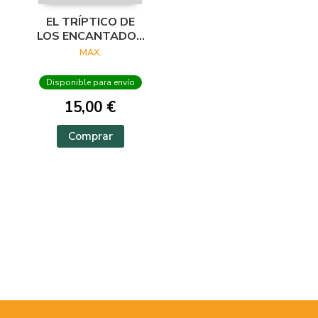
EL TRÍPTICO DE
LOS ENCANTADOS
(MAX)
MAX.
Disponible para envío
15,00 €
Comprar