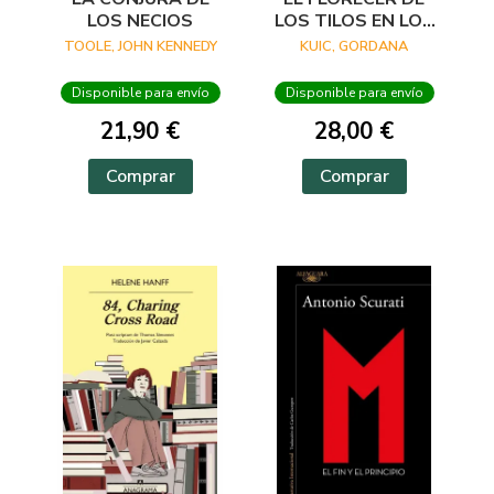
LOS NECIOS
LOS TILOS EN LOS
BALCANES
TOOLE, JOHN KENNEDY
KUIC, GORDANA
Disponible para envío
Disponible para envío
21,90 €
28,00 €
Comprar
Comprar