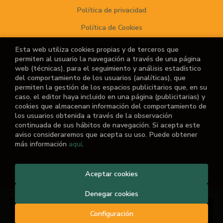
Política de privacidad
Política de Cookies
Esta web utiliza cookies propias y de terceros que
permiten al usuario la navegación a través de una página
ATENCIÓN AL CLIENTE
web (técnicas), para el seguimiento y análisis estadístico
del comportamiento de los usuarios (analíticas), que
Quiénes somos
permiten la gestión de los espacios publicitarios que, en su
caso, el editor haya incluido en una página (publicitarias) y
Noticias
cookies que almacenan información del comportamiento de
los usuarios obtenida a través de la observación
¿No encuentras el libro que buscas?
continuada de sus hábitos de navegación. Si acepta este
aviso consideraremos que acepta su uso. Puede obtener
más información
aquí
.
Aceptar cookies
2026 ©
El Retiro de las Letras
. Todos los Derechos
Reservados |
Grupo Trevenque
Denegar cookies
Añadir a mi cesta
Configuración