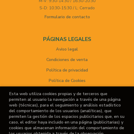
M-V: 9:30-14:30 / 16:30-20:30
S-D: 10:30-15:30 / L: Cerrado
Formulario de contacto
PÁGINAS LEGALES
Aviso legal
Condiciones de venta
Política de privacidad
Política de Cookies
Esta web utiliza cookies propias y de terceros que
permiten al usuario la navegación a través de una página
ATENCIÓN AL CLIENTE
web (técnicas), para el seguimiento y análisis estadístico
del comportamiento de los usuarios (analíticas), que
Quiénes somos
permiten la gestión de los espacios publicitarios que, en su
caso, el editor haya incluido en una página (publicitarias) y
Noticias
cookies que almacenan información del comportamiento de
los usuarios obtenida a través de la observación
¿No encuentras el libro que buscas?