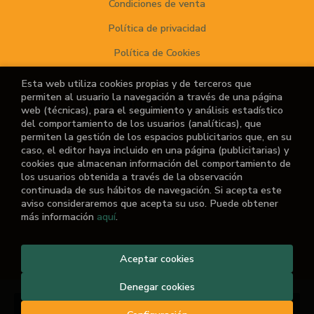
Condiciones de venta
Política de privacidad
Política de Cookies
Esta web utiliza cookies propias y de terceros que
permiten al usuario la navegación a través de una página
ATENCIÓN AL CLIENTE
web (técnicas), para el seguimiento y análisis estadístico
del comportamiento de los usuarios (analíticas), que
Quiénes somos
permiten la gestión de los espacios publicitarios que, en su
caso, el editor haya incluido en una página (publicitarias) y
Noticias
cookies que almacenan información del comportamiento de
los usuarios obtenida a través de la observación
¿No encuentras el libro que buscas?
continuada de sus hábitos de navegación. Si acepta este
aviso consideraremos que acepta su uso. Puede obtener
más información
aquí
.
Aceptar cookies
2026 ©
El Retiro de las Letras
. Todos los Derechos
Reservados |
Grupo Trevenque
Denegar cookies
Añadir a mi cesta