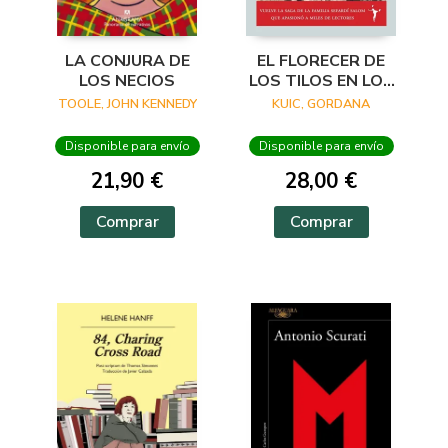
LA CONJURA DE
EL FLORECER DE
LOS NECIOS
LOS TILOS EN LOS
BALCANES
TOOLE, JOHN KENNEDY
KUIC, GORDANA
Disponible para envío
Disponible para envío
21,90 €
28,00 €
Comprar
Comprar