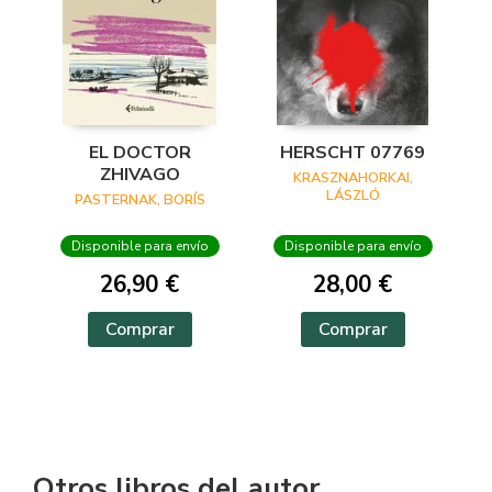
EL DOCTOR
HERSCHT 07769
ZHIVAGO
KRASZNAHORKAI,
LÁSZLÓ
PASTERNAK, BORÍS
Disponible para envío
Disponible para envío
26,90 €
28,00 €
Comprar
Comprar
Otros libros del autor