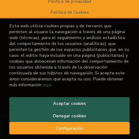
Política de privacidad
Política de Cookies
Esta web utiliza cookies propias y de terceros que
permiten al usuario la navegación a través de una página
ATENCIÓN AL CLIENTE
web (técnicas), para el seguimiento y análisis estadístico
del comportamiento de los usuarios (analíticas), que
Quiénes somos
permiten la gestión de los espacios publicitarios que, en su
caso, el editor haya incluido en una página (publicitarias) y
Noticias
cookies que almacenan información del comportamiento de
los usuarios obtenida a través de la observación
¿No encuentras el libro que buscas?
continuada de sus hábitos de navegación. Si acepta este
aviso consideraremos que acepta su uso. Puede obtener
más información
aquí
.
Aceptar cookies
2026 ©
El Retiro de las Letras
. Todos los Derechos
Reservados |
Grupo Trevenque
Denegar cookies
Añadir a mi cesta
Configuración