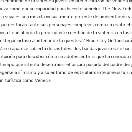
e fenómeno de la violencia juvenil en pleno corazón de Venecia.«U
venganza como por su capacidad para hacerte sonreír.» The New Y
s«La suya es una mezcla inusualmente potente de ambientación 
 que destacan tanto sus personajes complejos como un estilo e
nna Leon aborda la preocupante cuestión de la violencia en las 
, llegar incluso al interior de la questura? Brunetti y Griffoni ha
co aparece cubierta de cristales: dos bandas juveniles se han 
u intuición para descubrir cómo un adolescente al que ha conocid
al tiempo que intenta desentrañar el oscuro pasado del padre de
otegerse a sí mismo y a su entorno de esta alarmante amenaza, u
n turística como Venecia.