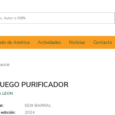
do de América
Actividades
Noticias
Contacto
ICADOR
FUEGO PURIFICADOR
 LEON
al:
SEIX BARRAL
edición:
2024