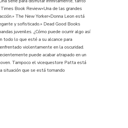
na serie para disfrutar infinitamente, tanto
ork Times Book Review«Una de las grandes
y acción.» The New Yorker«Donna Leon está
legante y sofisticado.» Dead Good Books
bandas juveniles. ¿Cómo puede ocurrir algo así
rán todo lo que esté a su alcance para
enfrentado violentamente en la oscuridad.
o recientemente puede acabar atrapado en un
l joven. Tampoco el vicequestore Patta está
na situación que se está tornando