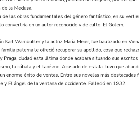
a de la Medusa.
a de las obras fundamentales del género fantástico, en su vertie
o convertiría en un autor reconocido y de culto: El Golem.
rón Karl Warnbühler y la actriz María Meier, fue bautizado en Vi
amilia paterna le ofreció recuperar su apellido, cosa que rechaz
y Praga, ciudad esta última donde acabará situando sus escritos
ultismo, la cábala y el taoísmo. Acusado de estafa, tuvo que aba
ó un enorme éxito de ventas. Entre sus novelas más destacadas 
e y El ángel de la ventana de occidente. Falleció en 1932.