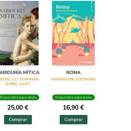
ABIDURÍA MÍTICA
ROMA
REENE, LIZ / SHARMAN-
MARANGONI, ELEONORA
BURKE, JULIET
Disponible para envío
Disponible para envío
25,00 €
16,90 €
Comprar
Comprar