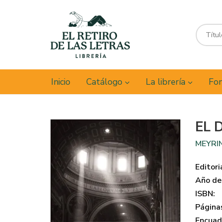
Inicio
Catálogo
La librería
Fon
EL 
MEYRI
Editori
Año de 
ISBN:
Página
Encuad