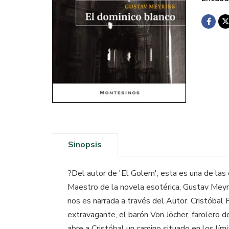
Sinopsis
?Del autor de 'El Golem', esta es una de las
Maestro de la novela esotérica, Gustav Meyrink
nos es narrada a través del Autor. Cristóbal
extravagante, el barón Von Jöcher, farolero de
abre a Cristóbal un camino situado en los lím