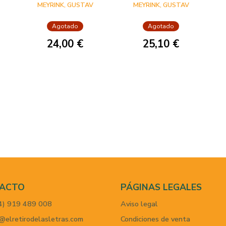
OCCIDENTE
MEYRINK, GUSTAV
MEYRINK, GUSTAV
Agotado
Agotado
24,00 €
25,10 €
ACTO
PÁGINAS LEGALES
4) 919 489 008
Aviso legal
@elretirodelasletras.com
Condiciones de venta