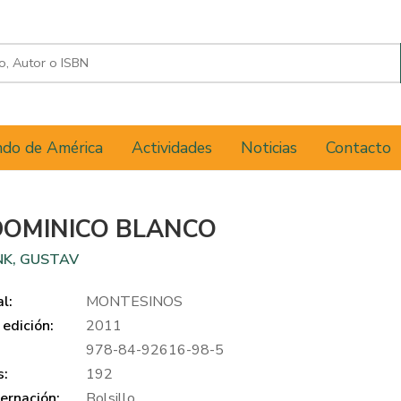
do de América
Actividades
Noticias
Contacto
DOMINICO BLANCO
NK, GUSTAV
al:
MONTESINOS
edición:
2011
978-84-92616-98-5
s:
192
ernación:
Bolsillo