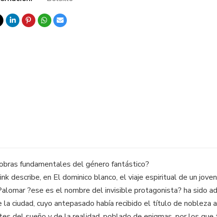
 obras fundamentales del género fantástico?
 describe, en El dominico blanco, el viaje espiritual de un joven,
 Palomar ?ese es el nombre del invisible protagonista? ha sido 
 la ciudad, cuyo antepasado había recibido el título de nobleza a 
ites del sueño y de la realidad, poblado de enigmas, por los que