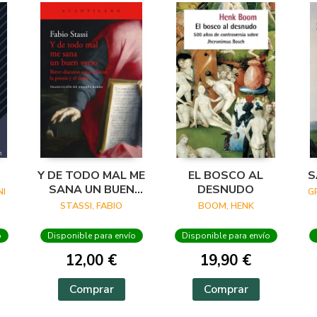
Y DE TODO MAL ME
EL BOSCO AL
S
SANA UN BUEN
DESNUDO
I
G
VERSO
STASSI, FABIO
BOOM, HENK
o
Disponible para envío
Disponible para envío
12,00 €
19,90 €
Comprar
Comprar