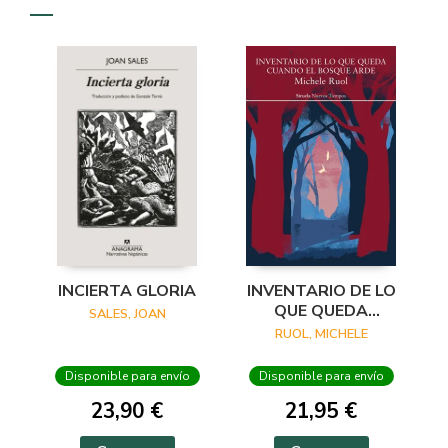
INCIERTA GLORIA
INVENTARIO DE LO
QUE QUEDA
SALES, JOAN
CUANDO EL
RUOL, MICHELE
BOSQUE ARDE
Disponible para envío
Disponible para envío
23,90 €
21,95 €