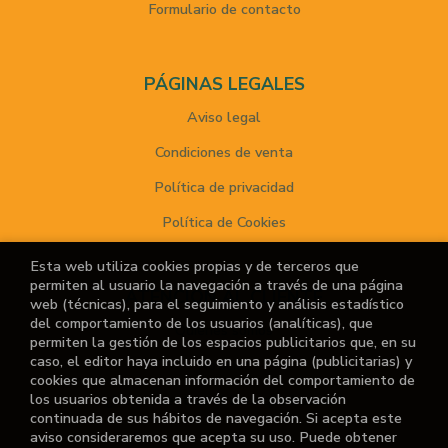
Formulario de contacto
PÁGINAS LEGALES
Aviso legal
Condiciones de venta
Política de privacidad
Política de Cookies
Esta web utiliza cookies propias y de terceros que
permiten al usuario la navegación a través de una página
ATENCIÓN AL CLIENTE
web (técnicas), para el seguimiento y análisis estadístico
del comportamiento de los usuarios (analíticas), que
Quiénes somos
permiten la gestión de los espacios publicitarios que, en su
caso, el editor haya incluido en una página (publicitarias) y
Noticias
cookies que almacenan información del comportamiento de
los usuarios obtenida a través de la observación
¿No encuentras el libro que buscas?
continuada de sus hábitos de navegación. Si acepta este
aviso consideraremos que acepta su uso. Puede obtener