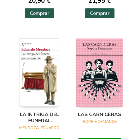
20,90 €
21,95 €
LUIS CARLOS / REYES,
KAREN A
Comprar
Comprar
LA INTRIGA DEL
LAS CARNICERAS
FUNERAL
SOPHIE DEMANGE
INCONVENIENTE
MENDOZA, EDUARDO