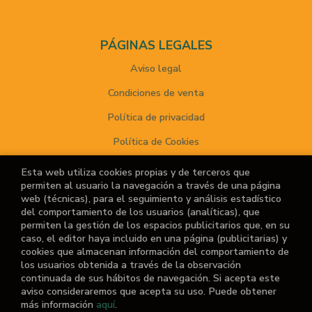
PÁGINAS LEGALES
Aviso legal
Condiciones de venta
Política de privacidad
Política de Cookies
Esta web utiliza cookies propias y de terceros que
permiten al usuario la navegación a través de una página
ATENCIÓN AL CLIENTE
web (técnicas), para el seguimiento y análisis estadístico
del comportamiento de los usuarios (analíticas), que
Quiénes somos
permiten la gestión de los espacios publicitarios que, en su
caso, el editor haya incluido en una página (publicitarias) y
Noticias
cookies que almacenan información del comportamiento de
los usuarios obtenida a través de la observación
¿No encuentras el libro que buscas?
continuada de sus hábitos de navegación. Si acepta este
aviso consideraremos que acepta su uso. Puede obtener
más información
aquí
.