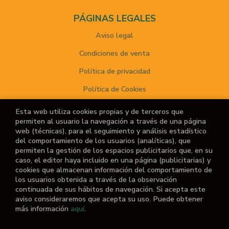
PÁGINAS LEGALES
Aviso legal
Condiciones de venta
Política de privacidad
Política de Cookies
Esta web utiliza cookies propias y de terceros que
permiten al usuario la navegación a través de una página
ATENCIÓN AL CLIENTE
web (técnicas), para el seguimiento y análisis estadístico
del comportamiento de los usuarios (analíticas), que
Quiénes somos
permiten la gestión de los espacios publicitarios que, en su
caso, el editor haya incluido en una página (publicitarias) y
Noticias
cookies que almacenan información del comportamiento de
los usuarios obtenida a través de la observación
¿No encuentras el libro que buscas?
continuada de sus hábitos de navegación. Si acepta este
aviso consideraremos que acepta su uso. Puede obtener
más información
aquí
.