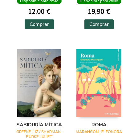
Disponible para envío
Disponible para envío
12,00 €
19,90 €
Comprar
Comprar
SABIDURÍA MÍTICA
ROMA
GREENE, LIZ / SHARMAN-
MARANGONI, ELEONORA
BURKE, JULIET