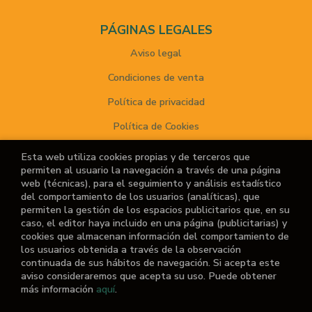
PÁGINAS LEGALES
Aviso legal
Condiciones de venta
Política de privacidad
Política de Cookies
Esta web utiliza cookies propias y de terceros que
permiten al usuario la navegación a través de una página
ATENCIÓN AL CLIENTE
web (técnicas), para el seguimiento y análisis estadístico
del comportamiento de los usuarios (analíticas), que
Quiénes somos
permiten la gestión de los espacios publicitarios que, en su
caso, el editor haya incluido en una página (publicitarias) y
Noticias
cookies que almacenan información del comportamiento de
los usuarios obtenida a través de la observación
¿No encuentras el libro que buscas?
continuada de sus hábitos de navegación. Si acepta este
aviso consideraremos que acepta su uso. Puede obtener
más información
aquí
.