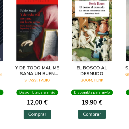
Y DE TODO MAL ME
EL BOSCO AL
S
SANA UN BUEN
DESNUDO
I
G
VERSO
STASSI, FABIO
BOOM, HENK
o
Disponible para envío
Disponible para envío
12,00 €
19,90 €
Comprar
Comprar