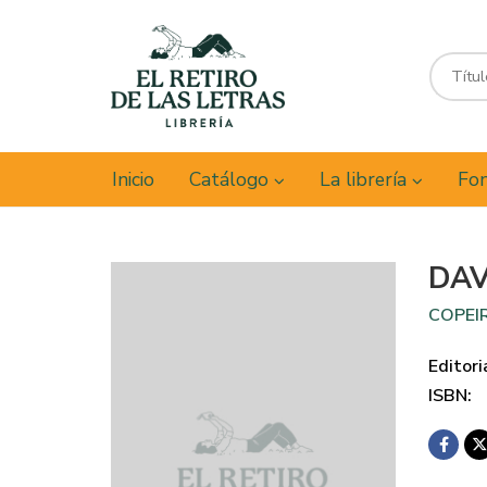
Inicio
Catálogo
La librería
Fon
DAV
COPEIR
Editori
ISBN: