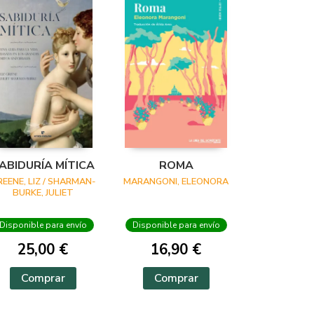
ABIDURÍA MÍTICA
ROMA
REENE, LIZ / SHARMAN-
MARANGONI, ELEONORA
BURKE, JULIET
Disponible para envío
Disponible para envío
25,00 €
16,90 €
Comprar
Comprar