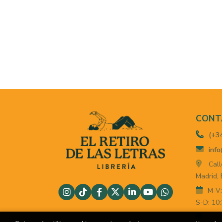
CONT
(+3
info
Call
Madrid,
M-V:
S-D: 10:
For