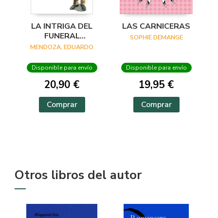
LA INTRIGA DEL
LAS CARNICERAS
FUNERAL
SOPHIE DEMANGE
INCONVENIENTE
MENDOZA, EDUARDO
Disponible para envío
Disponible para envío
20,90 €
19,95 €
Comprar
Comprar
Otros libros del autor