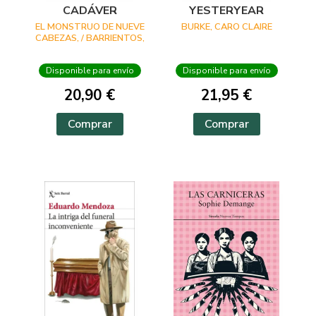
CADÁVER
YESTERYEAR
EL MONSTRUO DE NUEVE
BURKE, CARO CLAIRE
CABEZAS, / BARRIENTOS,
MAXIMILIANO /
GROSSMAN, LUCILA /
Disponible para envío
Disponible para envío
ANCIRA, LOLA / RIVERO,
GIOVANNA / BARRAGÁN,
20,90 €
21,95 €
LUIS CARLOS / REYES,
KAREN A
Comprar
Comprar