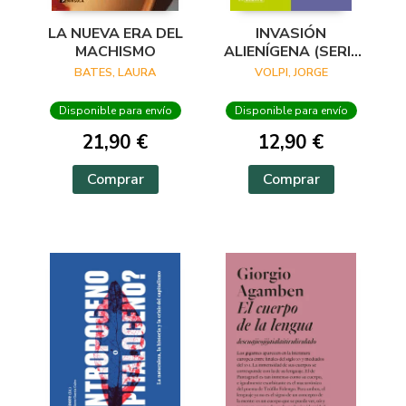
LA NUEVA ERA DEL
INVASIÓN
MACHISMO
ALIENÍGENA (SERIE
ENDEBATE)
BATES, LAURA
VOLPI, JORGE
Disponible para envío
Disponible para envío
21,90 €
12,90 €
Comprar
Comprar