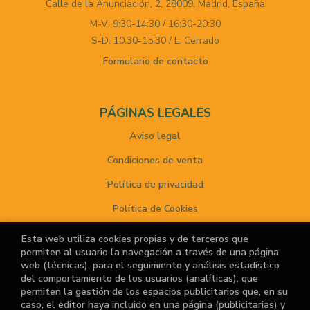
Calle de la Anunciación, 2,
28009,
Madrid,
España
M-V: 9:30-14:30 / 16:30-20:30
S-D: 10:30-15:30 / L: Cerrado
Formulario de contacto
PÁGINAS LEGALES
Aviso legal
Condiciones de venta
Política de privacidad
Política de Cookies
Esta web utiliza cookies propias y de terceros que
permiten al usuario la navegación a través de una página
ATENCIÓN AL CLIENTE
web (técnicas), para el seguimiento y análisis estadístico
del comportamiento de los usuarios (analíticas), que
Quiénes somos
permiten la gestión de los espacios publicitarios que, en su
caso, el editor haya incluido en una página (publicitarias) y
Noticias