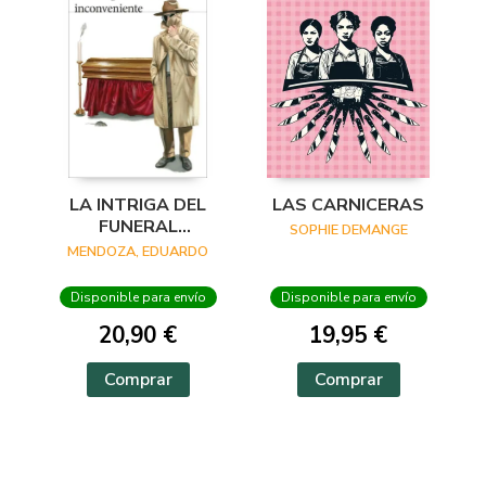
LA INTRIGA DEL
LAS CARNICERAS
FUNERAL
SOPHIE DEMANGE
INCONVENIENTE
MENDOZA, EDUARDO
Disponible para envío
Disponible para envío
20,90 €
19,95 €
Comprar
Comprar