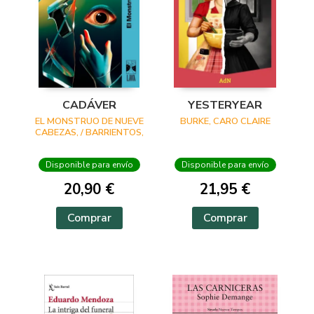
CADÁVER
YESTERYEAR
EL MONSTRUO DE NUEVE
BURKE, CARO CLAIRE
CABEZAS, / BARRIENTOS,
MAXIMILIANO /
GROSSMAN, LUCILA /
Disponible para envío
Disponible para envío
ANCIRA, LOLA / RIVERO,
GIOVANNA / BARRAGÁN,
20,90 €
21,95 €
LUIS CARLOS / REYES,
KAREN A
Comprar
Comprar