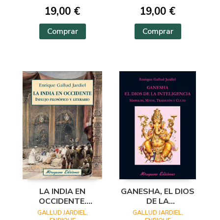
19,00 €
19,00 €
Comprar
Comprar
LA INDIA EN
GANESHA, EL DIOS
OCCIDENTE.
DE LA
INFLUJO
INTELIGENCIA
GALLUD JARDIEL,
GALLUD JARDIEL,