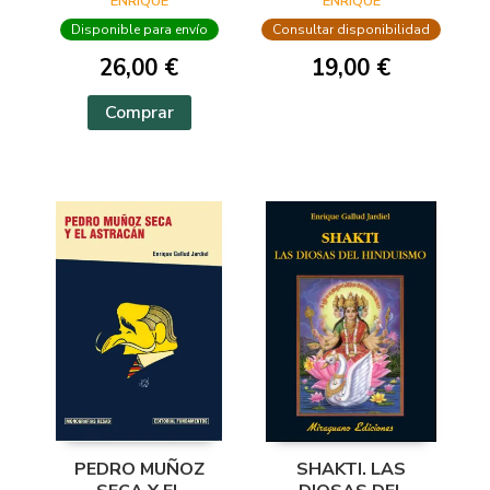
FILOSÓFICO Y
ENRIQUE
ENRIQUE
LITERARIO
Disponible para envío
Consultar disponibilidad
26,00 €
19,00 €
Comprar
PEDRO MUÑOZ
SHAKTI. LAS