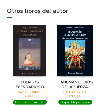
Otros libros del autor
CUENTOS
HANUMAN EL DIOS
LEGENDARIOS DE
DE LA FUERZA.
LA INDIA
SÍMBOLOS, MITOS,
GALLUD JARDIEL,
GALLUD JARDIEL,
TRADICIÓN Y
ENRIQUE
ENRIQUE
CULTO
Disponible para envío
Disponible para envío