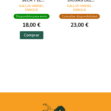
SECA Y EL
DIOSAS DEL
ASTRACÁN
HINDUISMO
GALLUD JARDIEL,
GALLUD JARDIEL,
ENRIQUE
ENRIQUE
Disponible para envío
Consultar disponibilidad
18,00 €
23,00 €
Comprar