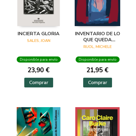
INCIERTA GLORIA
INVENTARIO DE LO
QUE QUEDA
SALES, JOAN
CUANDO EL
RUOL, MICHELE
BOSQUE ARDE
Disponible para envío
Disponible para envío
23,90 €
21,95 €
Comprar
Comprar