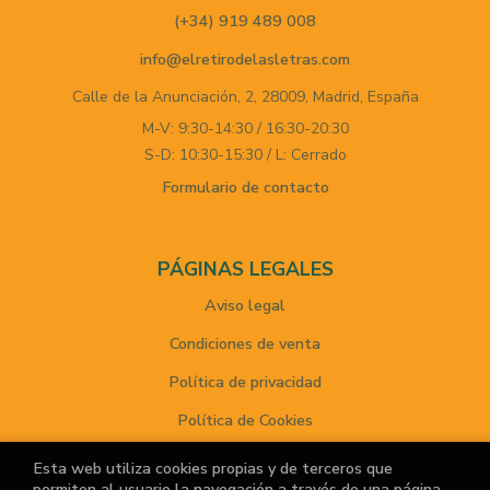
(+34) 919 489 008
info@elretirodelasletras.com
Calle de la Anunciación, 2,
28009,
Madrid,
España
M-V: 9:30-14:30 / 16:30-20:30
S-D: 10:30-15:30 / L: Cerrado
Formulario de contacto
PÁGINAS LEGALES
Aviso legal
Condiciones de venta
Política de privacidad
Política de Cookies
Esta web utiliza cookies propias y de terceros que
permiten al usuario la navegación a través de una página