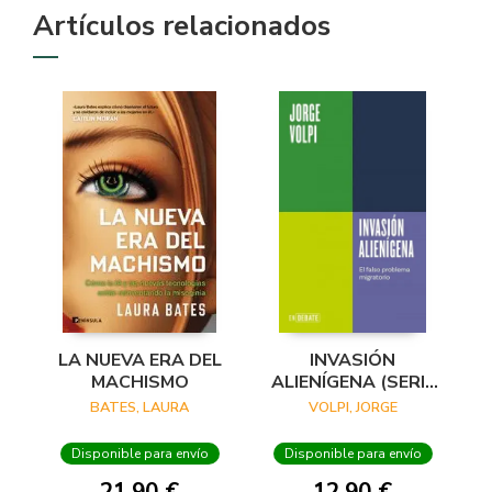
Artículos relacionados
LA NUEVA ERA DEL
INVASIÓN
MACHISMO
ALIENÍGENA (SERIE
ENDEBATE)
BATES, LAURA
VOLPI, JORGE
Disponible para envío
Disponible para envío